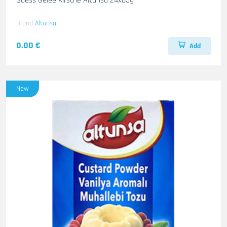
Suess Gelee Kirsche Altunsa 24x85g
Brand
Altunsa
0.00 €
Add
New