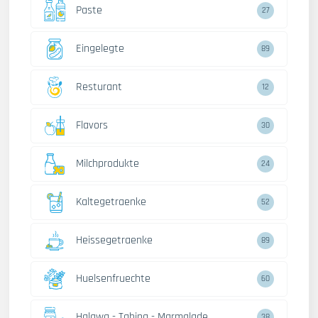
Paste
27
Eingelegte
89
Resturant
12
Flavors
30
Milchprodukte
24
Kaltegetraenke
52
Heissegetraenke
89
Huelsenfruechte
60
Halawa - Tahina - Marmalade
38