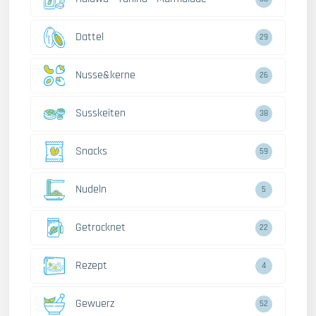
Dattel
29
Nusse&kerne
26
Susskeiten
38
Snacks
59
Nudeln
5
Getrocknet
22
Rezept
4
Gewuerz
52