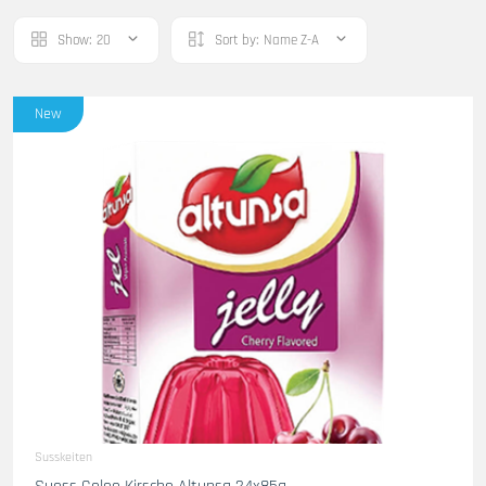
Show:
20
Sort by:
Name Z-A
New
Susskeiten