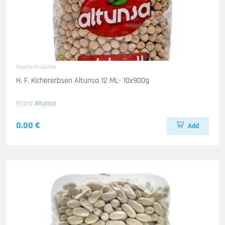
Huelsenfruechte
H. F. Kichererbsen Altunsa 12 ML- 10x900g
Brand
Altunsa
0.00 €
Add