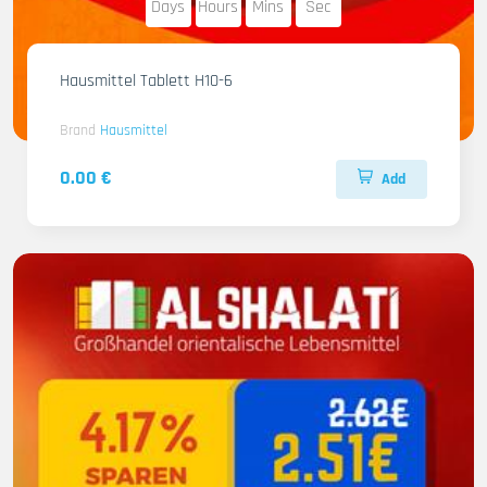
Days
Hours
Mins
Sec
Hausmittel Tablett H10-6
Brand
Hausmittel
0.00 €
Add