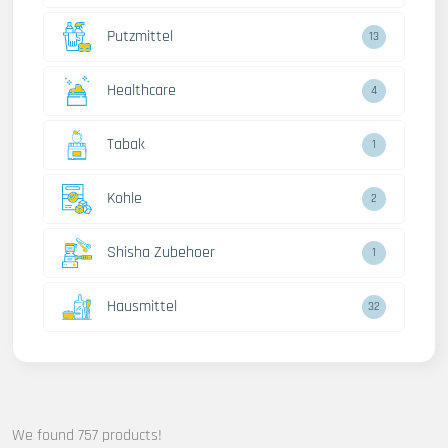
Putzmittel
13
Healthcare
4
Tabak
1
Kohle
2
Shisha Zubehoer
1
Hausmittel
32
We found 757 products!