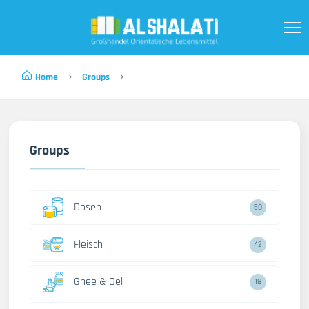
Home
Groups
Groups
Dosen
50
Fleisch
42
Ghee & Oel
18