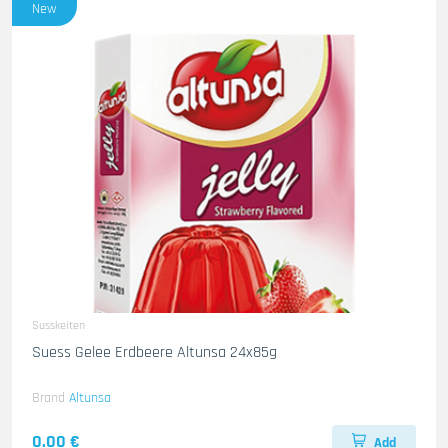
New
Susskeiten
Suess Gelee Erdbeere Altunsa 24x85g
Brand
Altunsa
0.00 €
Add