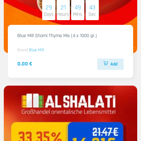
29
21
49
41
Days
Hours
Mins
Sec
Blue Mill Shami Thyme Mix (4 x 1000 gr.)
Brand
Blue Mill
0.00 €
Add