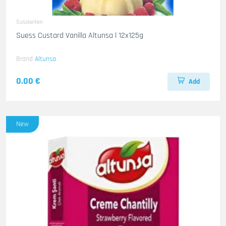
Susskeiten
Suess Custard Vanilla Altunsa l 12x125g
Brand
Altunsa
0.00 €
Add
New