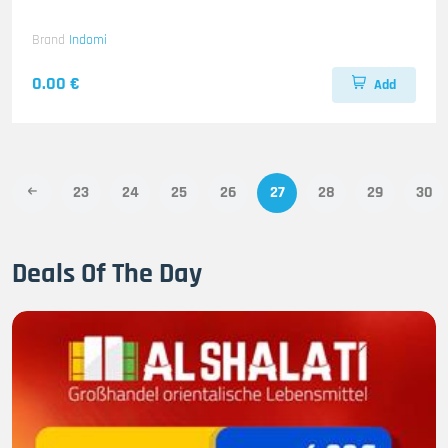
Brand
Indomi
0.00 €
Add
23
24
25
26
27
28
29
30
Deals Of The Day