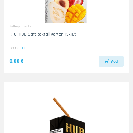
Kaltegetraenke
K. G. HUB Saft coktail Karton 12x1Lt
Brand
HUB
0.00 €
Add