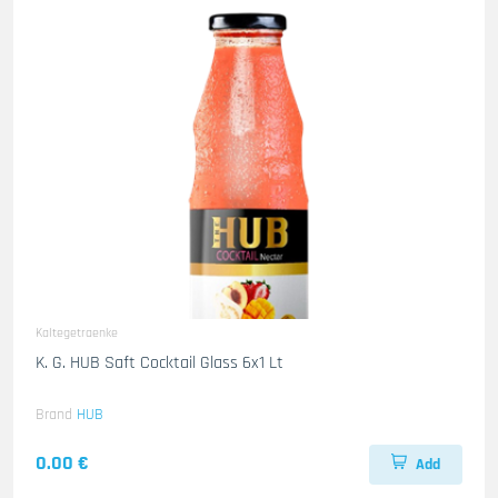
Kaltegetraenke
K. G. HUB Saft Cocktail Glass 6x1 Lt
Brand
HUB
0.00 €
Add