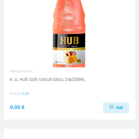
Kaltegetraenke
K. G. HUB Saft coktail Glass 24x250ML
Brand
HUB
0.00 €
Add