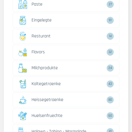
Paste
27
Eingelegte
91
Resturant
14
Flavors
32
Milchprodukte
24
Kaltegetraenke
43
Heissegetraenke
80
Huelsenfruechte
60
Halawa - Tahina - Marmalade
41