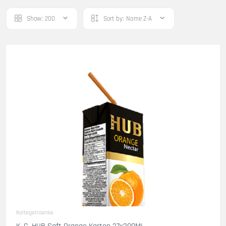
Show:
200
Sort by:
Name Z-A
Kaltegetraenke