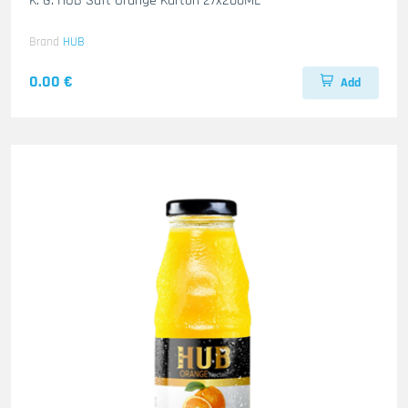
K. G. HUB Saft Orange Karton 27x200ML
Brand
HUB
0.00 €
Add