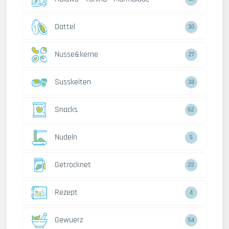
Dattel
30
Nusse&kerne
27
Susskeiten
38
Snacks
62
Nudeln
5
Getrocknet
22
Rezept
4
Gewuerz
54