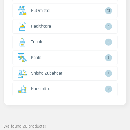
Putzmittel
13
Healthcare
4
Tabak
2
Kohle
2
Shisha Zubehoer
1
Hausmittel
32
We found 28 products!