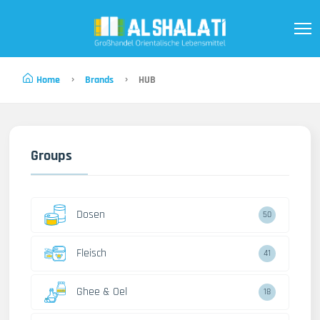
Home
Brands
HUB
Groups
Dosen
50
Fleisch
41
Ghee & Oel
18