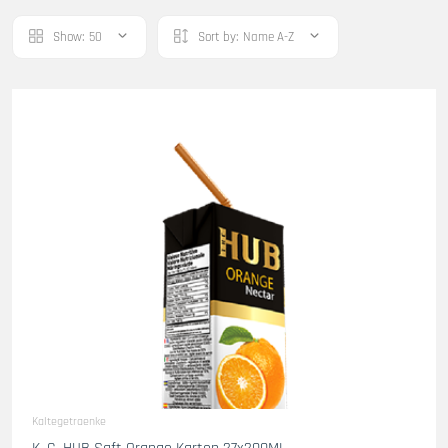
Show:
50
Sort by:
Name A-Z
Kaltegetraenke