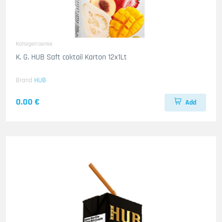
Kaltegetraenke
K. G. HUB Saft coktail Karton 12x1Lt
Brand
HUB
0.00 €
Add