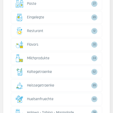
Paste
27
Eingelegte
89
Resturant
12
Flavors
30
Milchprodukte
24
Kaltegetraenke
52
Heissegetraenke
89
Huelsenfruechte
60
Halawa - Tahina - Marmalade
38