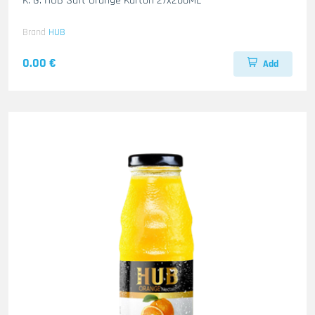
K. G. HUB Saft Orange Karton 27x200ML
Brand
HUB
0.00 €
Add