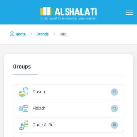
Home
Brands
HUB
Groups
Dosen
50
Fleisch
42
Ghee & Oel
18