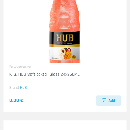
Kaltegetraenke
K. G. HUB Saft coktail Glass 24x250ML
Brand
HUB
0.00 €
Add