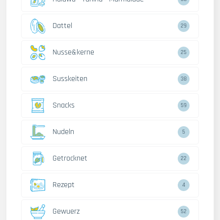
Dattel
29
Nusse&kerne
25
Susskeiten
38
Snacks
59
Nudeln
5
Getrocknet
22
Rezept
4
Gewuerz
52