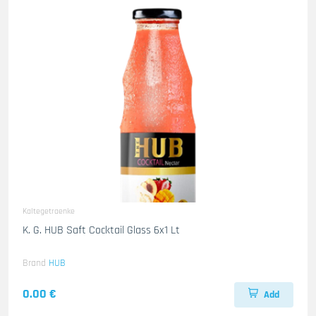
Kaltegetraenke
K. G. HUB Saft Cocktail Glass 6x1 Lt
Brand
HUB
0.00 €
Add