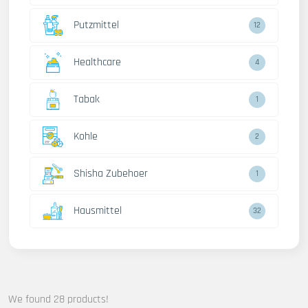
Putzmittel
12
Healthcare
4
Tabak
1
Kohle
2
Shisha Zubehoer
1
Hausmittel
32
We found 28 products!