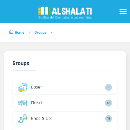
Home
Groups
Groups
Dosen
50
Fleisch
42
Ghee & Oel
18