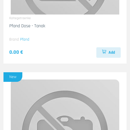
Kaltegetraenke
Pfand Dose - Tanak
Brand
Pfand
0.00 €
Add
New