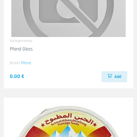
Kaltegetraenke
Pfand Glass
Brand
Pfand
0.00 €
Add