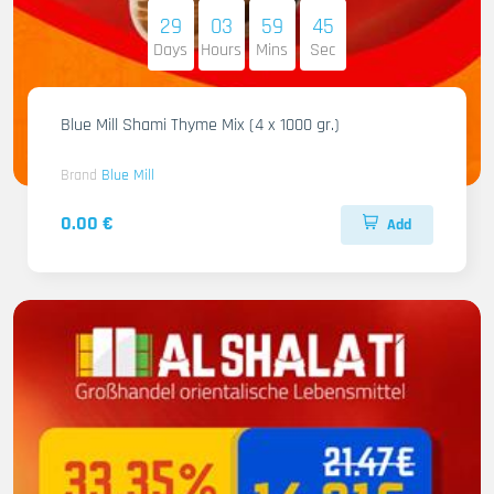
29
03
59
43
Days
Hours
Mins
Sec
Blue Mill Shami Thyme Mix (4 x 1000 gr.)
Brand
Blue Mill
0.00 €
Add