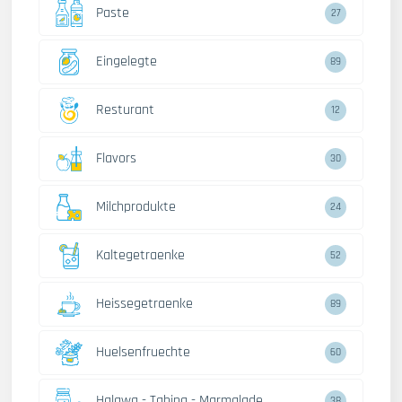
Paste
27
Eingelegte
89
Resturant
12
Flavors
30
Milchprodukte
24
Kaltegetraenke
52
Heissegetraenke
89
Huelsenfruechte
60
Halawa - Tahina - Marmalade
38