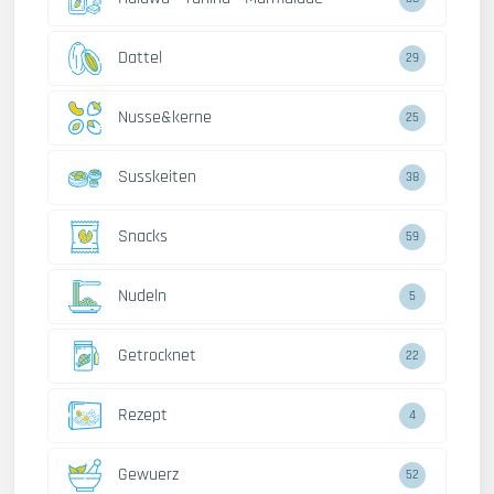
Dattel
29
Nusse&kerne
25
Susskeiten
38
Snacks
59
Nudeln
5
Getrocknet
22
Rezept
4
Gewuerz
52