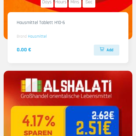
Days
Hours
Mins
Sec
Hausmittel Tablett H10-6
Brand
Hausmittel
0.00 €
Add