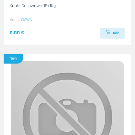
Kohle Cocowawa 15x1Kg
Brand
WAWA
0.00 €
Add
New