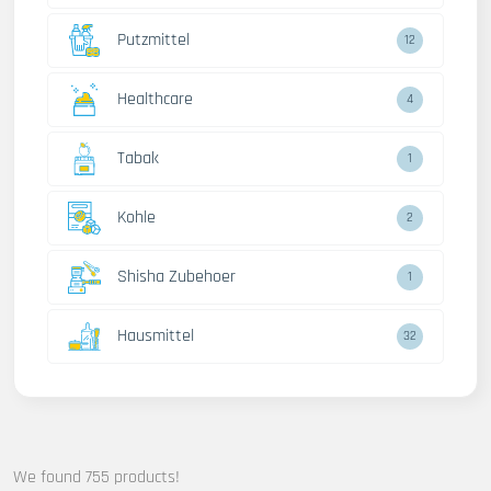
Putzmittel
12
Healthcare
4
Tabak
1
Kohle
2
Shisha Zubehoer
1
Hausmittel
32
We found 755 products!