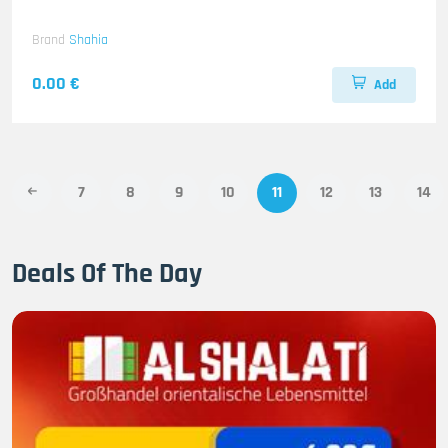
Brand
Shahia
0.00 €
Add
7
8
9
10
11
12
13
14
Deals Of The Day