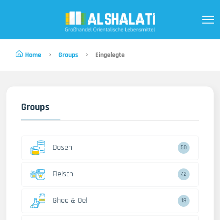
Home
Groups
Eingelegte
Groups
Dosen
50
Fleisch
42
Ghee & Oel
18