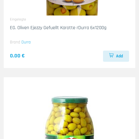
Eingelegte
EG. Oliven Ejezzy Gefuellt Karotte rDurra 6x1200g
Brand
Durra
0.00 €
Add