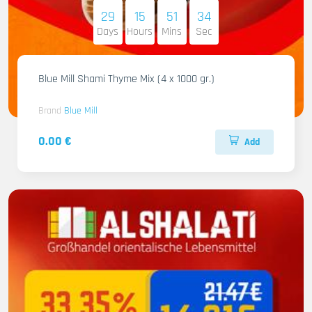
29
15
51
32
Days
Hours
Mins
Sec
Blue Mill Shami Thyme Mix (4 x 1000 gr.)
Brand
Blue Mill
0.00 €
Add