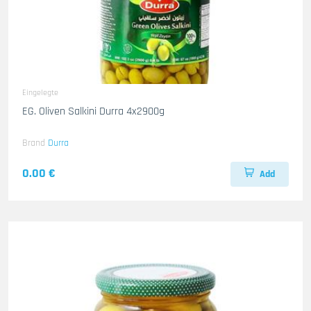
Eingelegte
EG. Oliven Salkini Durra 4x2900g
Brand
Durra
0.00 €
Add