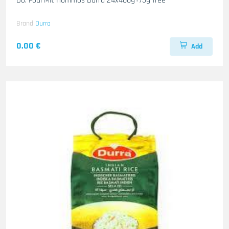
Do. Foul Mit Hommos Durra 24x400g+75g free
Brand
Durra
0.00 €
Add