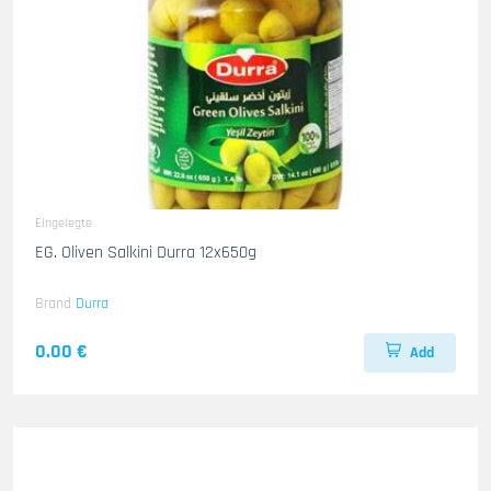
Eingelegte
EG. Oliven Salkini Durra 12x650g
Brand
Durra
0.00 €
Add