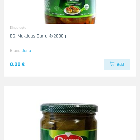
Eingelegte
EG. Makdous Durra 4x2800g
Brand
Durra
0.00 €
Add