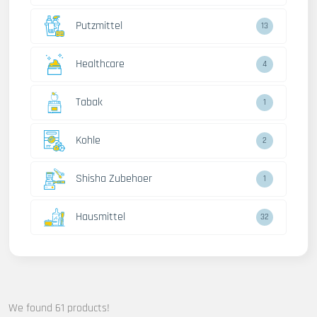
Putzmittel
13
Healthcare
4
Tabak
1
Kohle
2
Shisha Zubehoer
1
Hausmittel
32
We found 61 products!