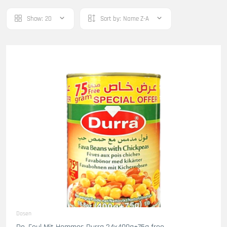
Show:
20
Sort by:
Name Z-A
Dosen