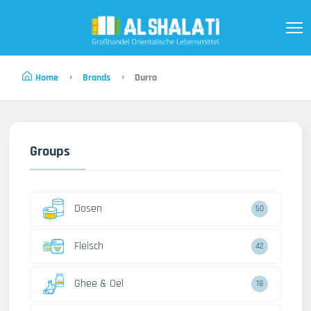
Home
Brands
Durra
Groups
Dosen
50
Fleisch
42
Ghee & Oel
18