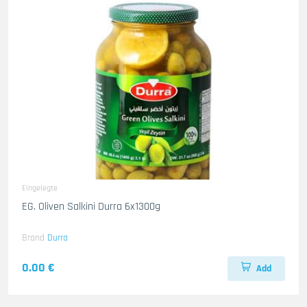
Eingelegte
EG. Oliven Salkini Durra 6x1300g
Brand
Durra
0.00 €
Add