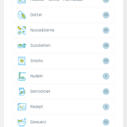
Dattel
29
Nusse&kerne
26
Susskeiten
38
Snacks
59
Nudeln
5
Getrocknet
22
Rezept
4
Gewuerz
52