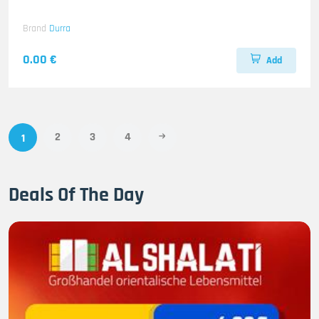
Brand
Durra
0.00 €
Add
2
3
4
1
Deals Of The Day