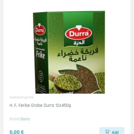
Huelsenfruechte
H. F. Ferike Grobe Durra 12x450g
Brand
Durra
0.00 €
Add