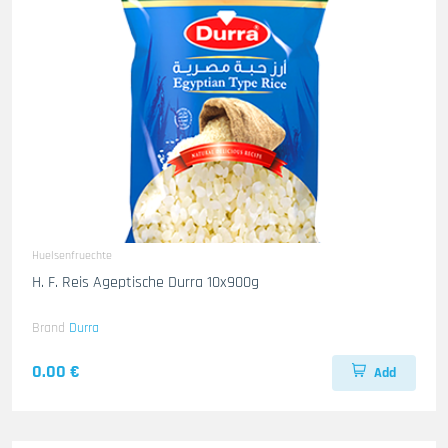
Huelsenfruechte
H. F. Reis Ageptische Durra 10x900g
Brand
Durra
0.00 €
Add