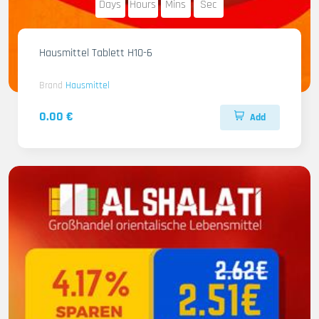
Days
Hours
Mins
Sec
Hausmittel Tablett H10-6
Brand
Hausmittel
0.00 €
Add