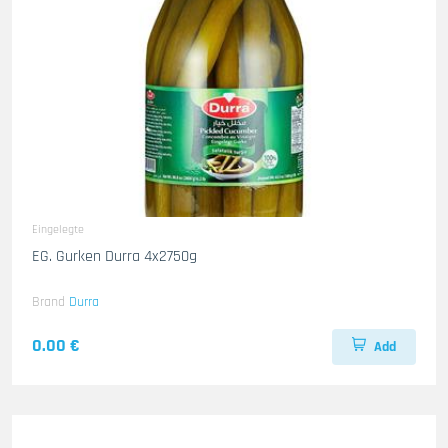
Eingelegte
EG. Gurken Durra 4x2750g
Brand
Durra
0.00 €
Add