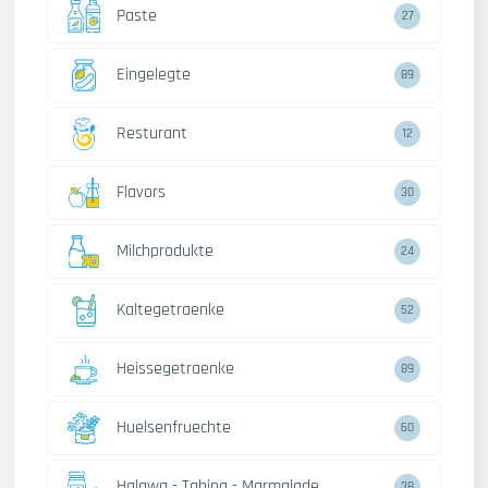
Paste
27
Eingelegte
89
Resturant
12
Flavors
30
Milchprodukte
24
Kaltegetraenke
52
Heissegetraenke
89
Huelsenfruechte
60
Halawa - Tahina - Marmalade
38