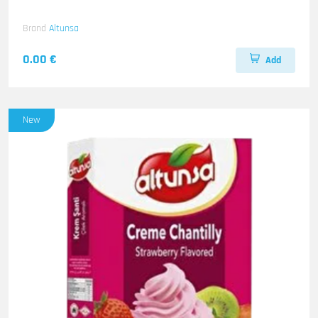
Brand
Altunsa
0.00 €
Add
New