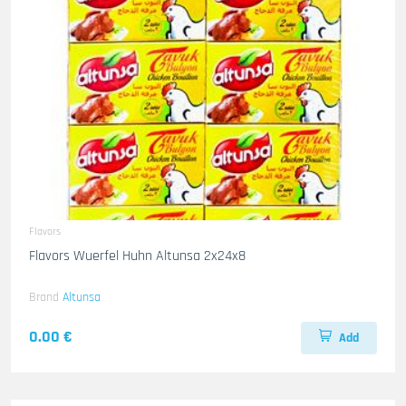
Flavors
Flavors Wuerfel Huhn Altunsa 2x24x8
Brand
Altunsa
0.00 €
Add