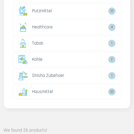
Putzmittel
12
Healthcare
4
Tabak
1
Kohle
2
Shisha Zubehoer
1
Hausmittel
32
We found 26 products!