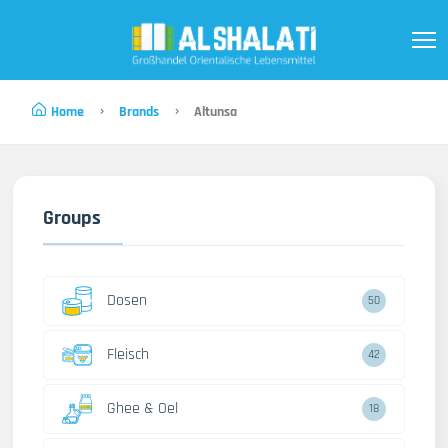
Home
Brands
Altunsa
Groups
Dosen
50
Fleisch
42
Ghee & Oel
18