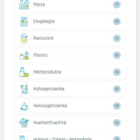
Paste
27
Eingelegte
89
Resturant
12
Flavors
30
Milchprodukte
24
Kaltegetraenke
52
Heissegetraenke
89
Huelsenfruechte
60
Halawa - Tahina - Marmalade
38