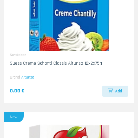
Susskeiten
Suess Creme Schanti Classis Altunsa 12x2x75g
Brand
Altunsa
0.00 €
Add
New