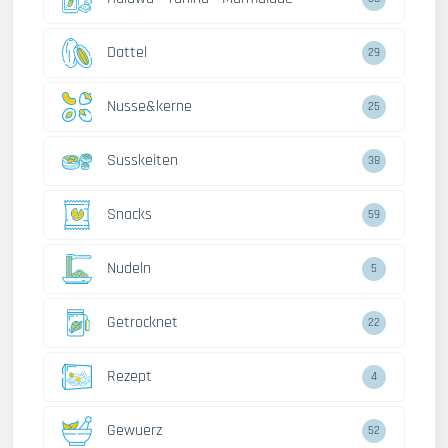
Dattel
29
Nusse&kerne
25
Susskeiten
38
Snacks
59
Nudeln
5
Getrocknet
22
Rezept
4
Gewuerz
52