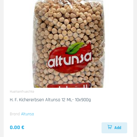
Huelsenfruechte
H. F. Kichererbsen Altunsa 12 ML- 10x900g
Brand
Altunsa
0.00 €
Add