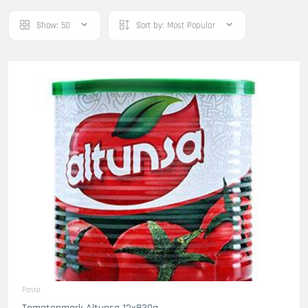
Show:
50
Sort by:
Most Popular
Paste