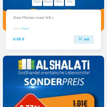
Days
Hours
Mins
Sec
Ghee Pflanzen Aseel 1X16 L
Brand
Aseel
0.00 €
Add