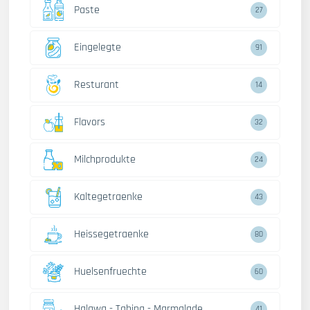
Paste
27
Eingelegte
91
Resturant
14
Flavors
32
Milchprodukte
24
Kaltegetraenke
43
Heissegetraenke
80
Huelsenfruechte
60
Halawa - Tahina - Marmalade
41