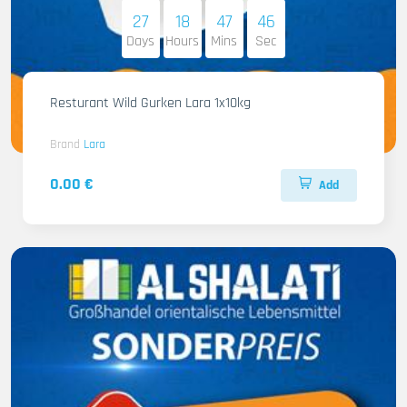
27
18
47
45
Days
Hours
Mins
Sec
Resturant Wild Gurken Lara 1x10kg
Brand
Lara
0.00 €
Add