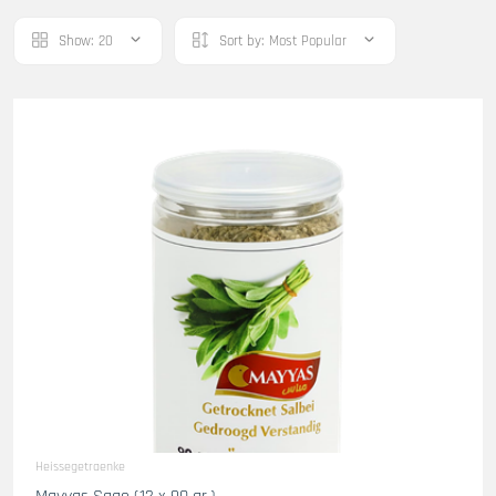
Show:
20
Sort by:
Most Popular
Heissegetraenke