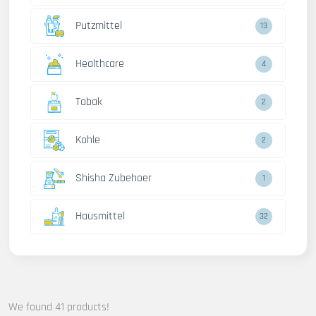
Putzmittel
13
Healthcare
4
Tabak
2
Kohle
2
Shisha Zubehoer
1
Hausmittel
32
We found 41 products!