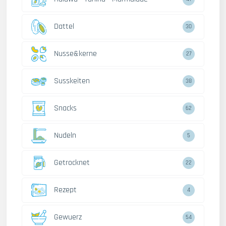
Dattel
30
Nusse&kerne
27
Susskeiten
38
Snacks
62
Nudeln
5
Getrocknet
22
Rezept
4
Gewuerz
54