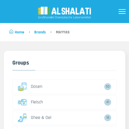
Home
Brands
MAYYAS
Groups
Dosen
50
Fleisch
41
Ghee & Oel
18