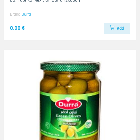
EG. Paprika Mexician Durra 12x600g
Brand
Durra
0.00 €
Add