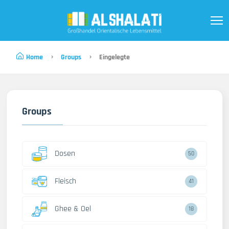
Home
Groups
Eingelegte
Groups
Dosen
50
Fleisch
41
Ghee & Oel
18