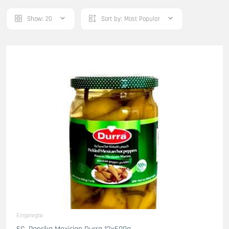
Show:
20
Sort by:
Most Popular
Eingelegte