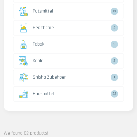
Putzmittel
13
Healthcare
4
Tabak
2
Kohle
2
Shisha Zubehoer
1
Hausmittel
32
We found 82 products!