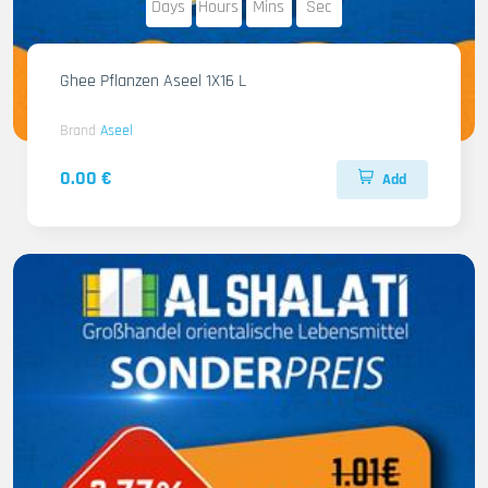
Days
Hours
Mins
Sec
Ghee Pflanzen Aseel 1X16 L
Brand
Aseel
0.00 €
Add