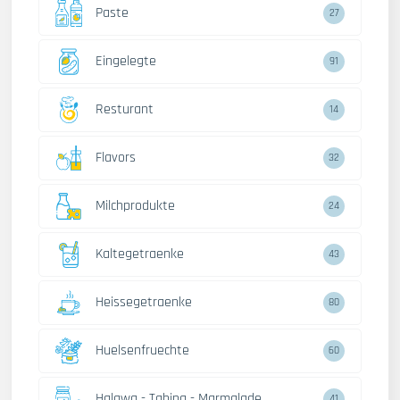
Paste
27
Eingelegte
91
Resturant
14
Flavors
32
Milchprodukte
24
Kaltegetraenke
43
Heissegetraenke
80
Huelsenfruechte
60
Halawa - Tahina - Marmalade
41