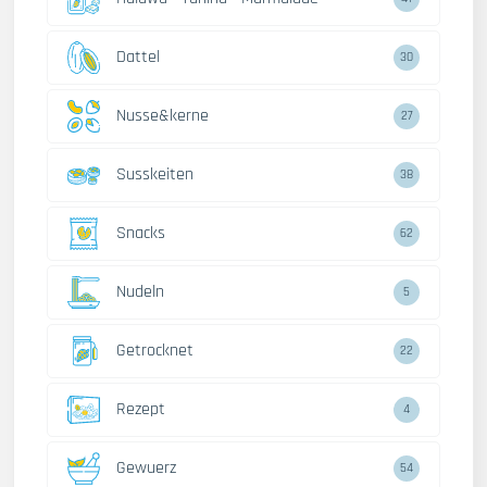
Dattel
30
Nusse&kerne
27
Susskeiten
38
Snacks
62
Nudeln
5
Getrocknet
22
Rezept
4
Gewuerz
54