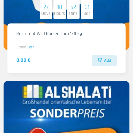
27
18
52
29
Days
Hours
Mins
Sec
Resturant Wild Gurken Lara 1x10kg
Brand
Lara
0.00 €
Add