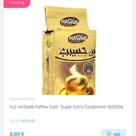
Trending
Heissegetraenke
H.G. HASeeB Kaffee Gold- Super Extra Cardamom 10x500g
Brand
HASeeB
0.00 €
Add