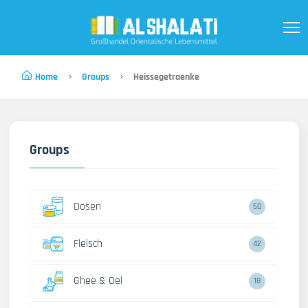
Home
Groups
Heissegetraenke
Groups
Dosen
50
Fleisch
42
Ghee & Oel
18