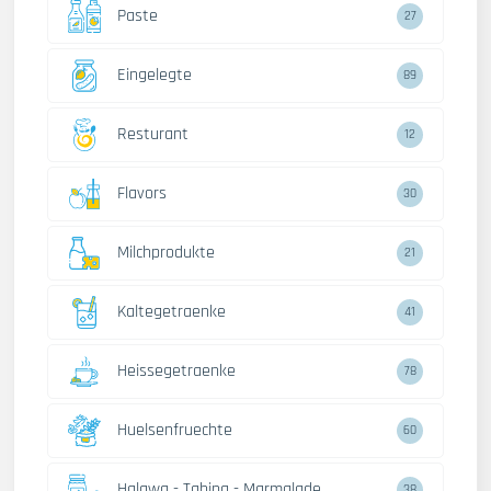
Paste
27
Eingelegte
89
Resturant
12
Flavors
30
Milchprodukte
21
Kaltegetraenke
41
Heissegetraenke
78
Huelsenfruechte
60
Halawa - Tahina - Marmalade
38