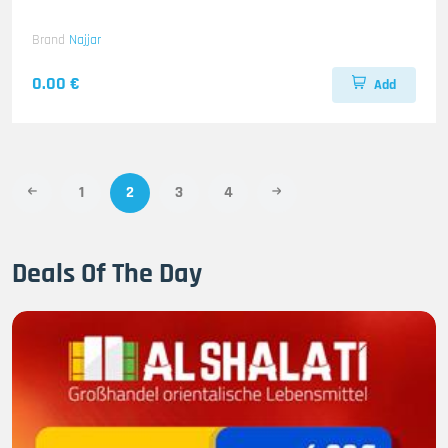
Brand
Najjar
0.00 €
Add
1
2
3
4
Deals Of The Day