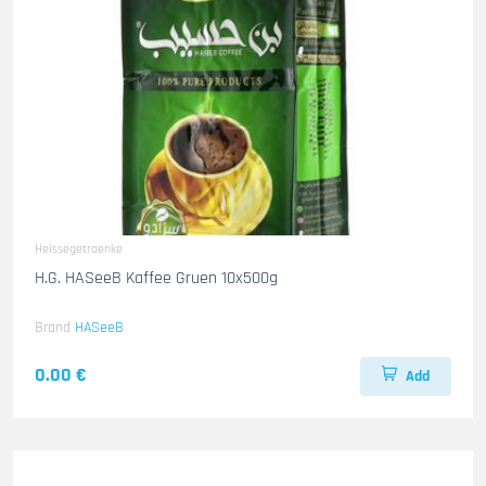
Heissegetraenke
H.G. HASeeB Kaffee Gruen 10x500g
Brand
HASeeB
0.00 €
Add