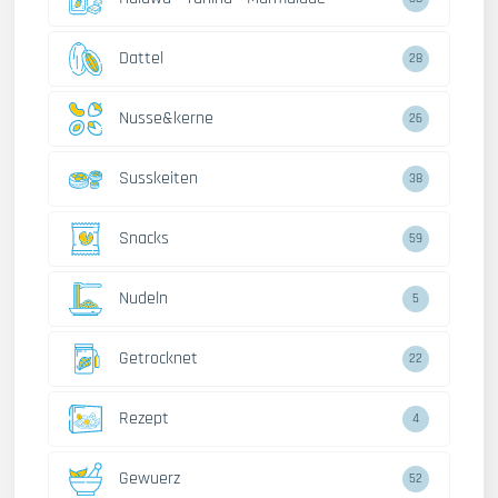
Dattel
28
Nusse&kerne
26
Susskeiten
38
Snacks
59
Nudeln
5
Getrocknet
22
Rezept
4
Gewuerz
52