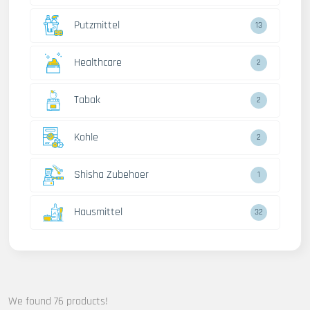
Putzmittel
13
Healthcare
2
Tabak
2
Kohle
2
Shisha Zubehoer
1
Hausmittel
32
We found 76 products!