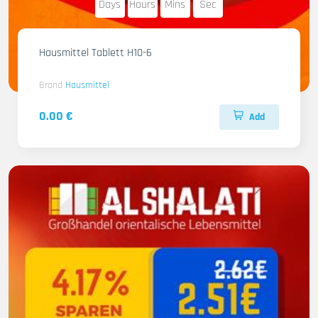
Days
Hours
Mins
Sec
Hausmittel Tablett H10-6
Brand
Hausmittel
0.00 €
Add