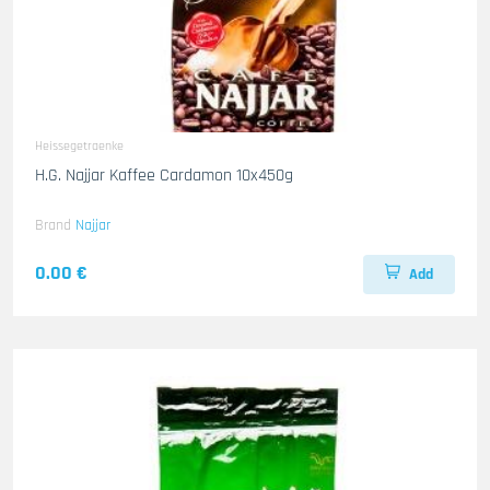
Heissegetraenke
H.G. Najjar Kaffee Cardamon 10x450g
Brand
Najjar
0.00 €
Add