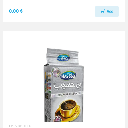
0.00 €
Add
Heissegetraenke