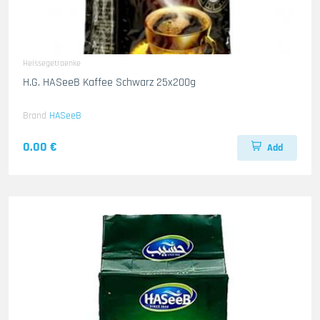
Heissegetraenke
H.G. HASeeB Kaffee Schwarz 25x200g
Brand
HASeeB
0.00 €
Add