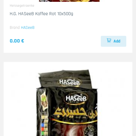
Heissegetraenke
H.G. HASeeB Kaffee Rot 10x500g
Brand
HASeeB
0.00 €
Add