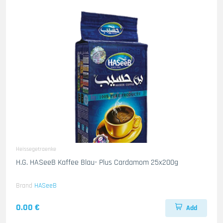
Heissegetraenke
H.G. HASeeB Kaffee Blau- Plus Cardamom 25x200g
Brand
HASeeB
0.00 €
Add