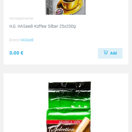
Heissegetraenke
H.G. HASeeB Kaffee Silber 25x200g
Brand
HASeeB
0.00 €
Add