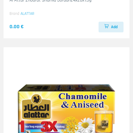
Al Attar Zhourat Shamia Jordan24x20x1.5g
Brand
ALATTAR
0.00 €
Add