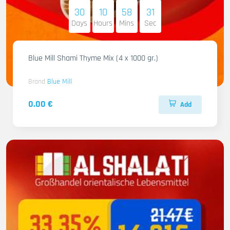
30
10
58
30
Days
Hours
Mins
Sec
Blue Mill Shami Thyme Mix (4 x 1000 gr.)
Brand
Blue Mill
0.00 €
Add