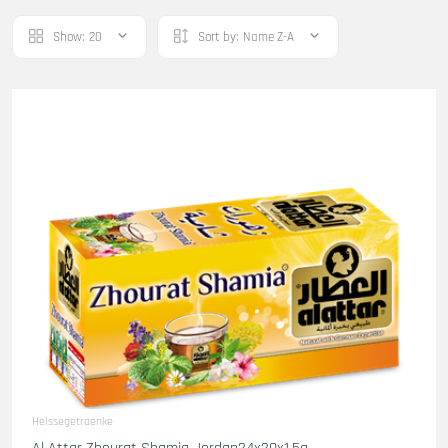
Show:
20
Sort by:
Name Z-A
Heissegetraenke