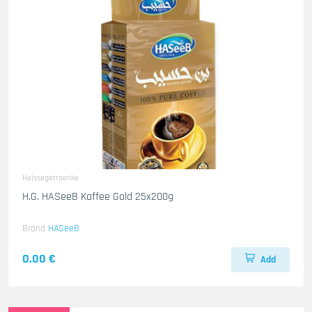
Heissegetraenke
H.G. HASeeB Kaffee Gold 25x200g
Brand
HASeeB
0.00 €
Add