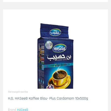
Heissegetraenke
H.G. HASeeB Kaffee Blau- Plus Cardamom 10x500g
Brand
HASeeB