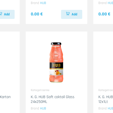
Brand
HUB
Brand
HU
0.00 €
0.00 €
Add
Add
Kaltegetraenke
Kaltegetra
 Karton
K. G. HUB Saft coktail Glass
K. G. HU
24x250ML
12x1Lt
Brand
HUB
Brand
HU