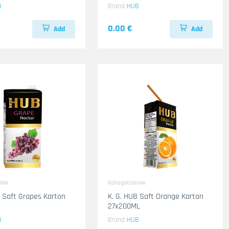
B
Brand
HUB
0.00 €
Add
Add
enke
Kaltegetraenke
B Saft Grapes Karton
K. G. HUB Saft Orange Karton
27x200ML
B
Brand
HUB