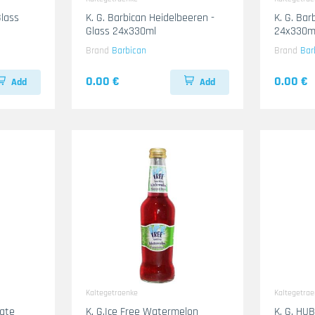
Glass
K. G. Barbican Heidelbeeren -
K. G. Bar
Glass 24x330ml
24x330m
Brand
Barbican
Brand
Bar
0.00 €
0.00 €
Add
Add
Kaltegetraenke
Kaltegetra
nate
K. G.Ice Free Watermelon
K. G. HU