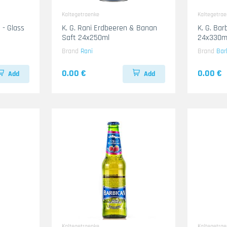
Kaltegetraenke
Kaltegetra
 - Glass
K. G. Rani Erdbeeren & Banan
K. G. Bar
Saft 24x250ml
24x330m
Brand
Rani
Brand
Bar
0.00 €
0.00 €
Add
Add
Kaltegetraenke
Kaltegetra