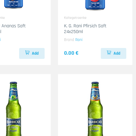
enke
Kaltegetraenke
ni Ananas Saft
K. G. Rani Pfirsich Saft
l
24x250ml
i
Brand
Rani
0.00 €
Add
Add