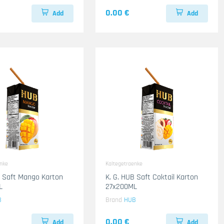
0.00 €
Add
Add
enke
Kaltegetraenke
B Saft Mango Karton
K. G. HUB Saft Coktail Karton
L
27x200ML
B
Brand
HUB
0.00 €
Add
Add