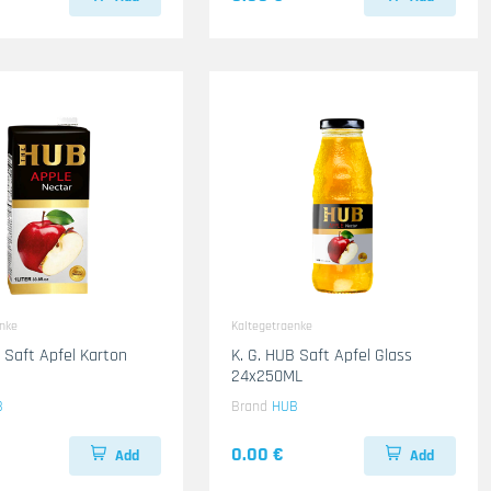
enke
Kaltegetraenke
B Saft Apfel Karton
K. G. HUB Saft Apfel Glass
24x250ML
B
Brand
HUB
0.00 €
Add
Add