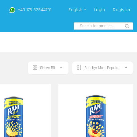
+49 176 32844701
English
Login
Register
Show:
50
Sort by:
Most Popular