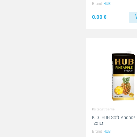
Brand
HUB
0.00 €
Kaltegetraenke
K. G. HUB Saft Ananas
12x1Lt
Brand
HUB