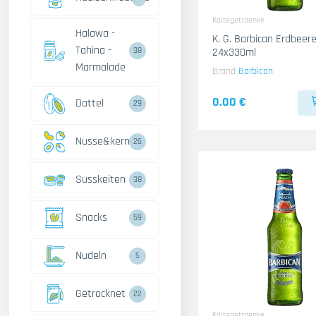
Kaltegetraenke
Halawa -
K. G. Barbican Erdbeere
Tahina -
24x330ml
38
Marmalade
Brand
Barbican
0.00 €
Dattel
29
Nusse&kerne
26
Susskeiten
38
Snacks
59
Nudeln
5
Getrocknet
22
Kaltegetraenke