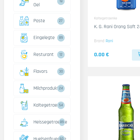
18
Oel
Kaltegetraenke
Paste
27
K. G. Rani Orang Saft 
Eingelegte
89
Brand
Rani
0.00 €
Resturant
12
Flavors
30
Milchprodukte
24
Kaltegetraenke
54
Heissegetraenke
89
Huelsenfruechte
60