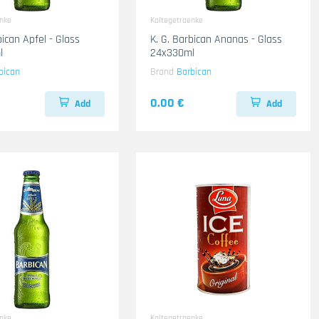
enke
Kaltegetraenke
bican Apfel - Glass
K. G. Barbican Ananas - Glass
l
24x330ml
bican
Brand
Barbican
0.00 €
Add
Add
enke
Kaltegetraenke