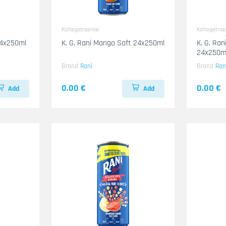
Kaltegetraenke
Kaltegetra
24x250ml
K. G. Rani Mango Saft 24x250ml
K. G. Ra
24x250m
Brand
Rani
Brand
Ran
0.00 €
0.00 €
Add
Add