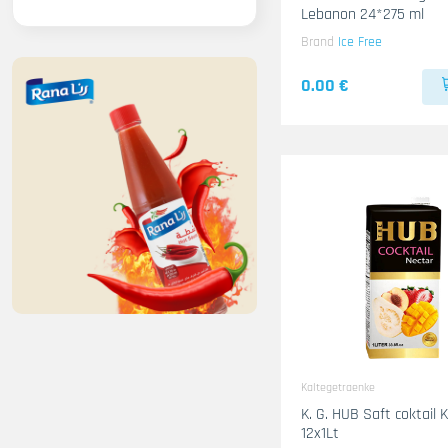
Lebanon 24*275 ml
Brand
Ice Free
0.00 €
Kaltegetraenke
K. G. HUB Saft coktail 
12x1Lt