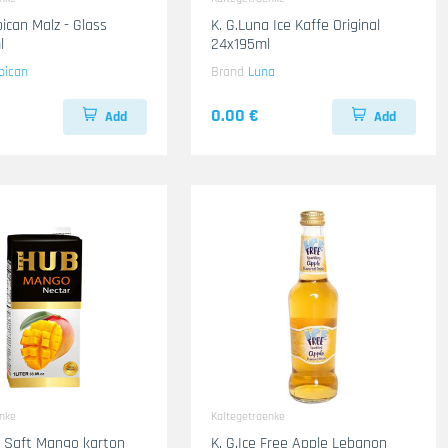
bican Malz - Glass
K. G.Luna Ice Kaffe Original
l
24x195ml
bican
Brand
Luna
0.00 €
Add
Add
enke
Kaltegetraenke
B Saft Mango karton
K. G.Ice Free Apple Lebanon