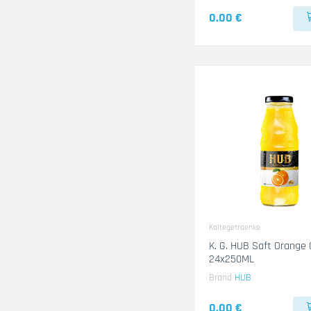
0.00 €
Kaltegetraenke
K. G. HUB Saft Orange 
24x250ML
Brand
HUB
0.00 €