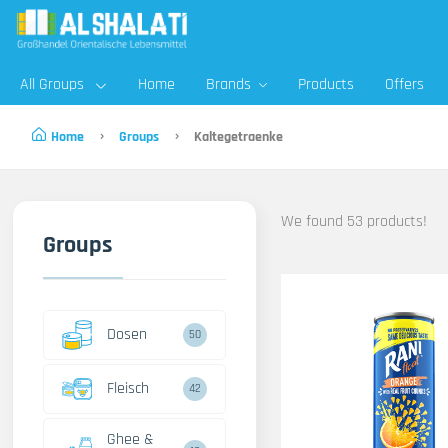
All Groups
Home
Brands
Products
Offers
Home
Groups
Kaltegetraenke
We found 53 products!
Groups
Dosen
50
Fleisch
42
Ghee &