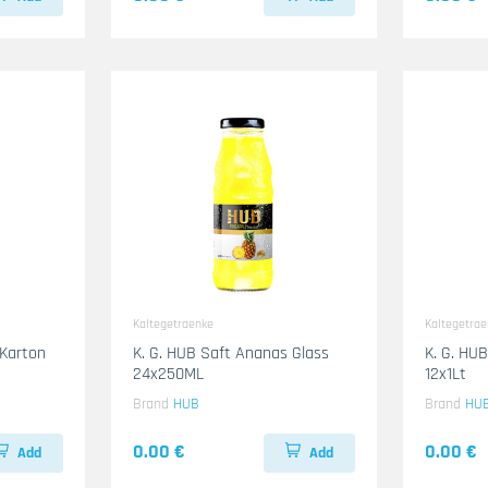
Kaltegetraenke
Kaltegetra
 Karton
K. G. HUB Saft Ananas Glass
K. G. HU
24x250ML
12x1Lt
Brand
HUB
Brand
HU
0.00 €
0.00 €
Add
Add