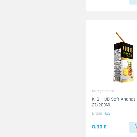
Kaltegetraenke
K. G. HUB Saft Ananas
27x200ML
Brand
HUB
0.00 €