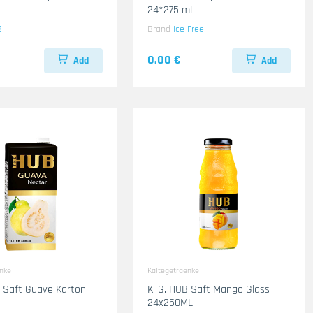
24*275 ml
B
Brand
Ice Free
0.00 €
Add
Add
enke
Kaltegetraenke
B Saft Guave Karton
K. G. HUB Saft Mango Glass
24x250ML