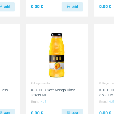
0.00 €
0.00 €
Add
Add
Kaltegetraenke
Kaltegetra
Glass
K. G. HUB Saft Mango Glass
K. G. HU
12x250ML
27x200M
Brand
HUB
Brand
HU
0.00 €
0.00 €
Add
Add