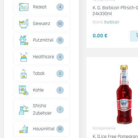
Rezept
4
K. G. Barbican Pfirsich-
24x330ml
Brand
Barbican
Gewuerz
52
0.00 €
Putzmittel
13
Healthcare
4
Tabak
2
Kohle
2
Shisha
1
Zubehoer
Hausmittel
Kaltegetraenke
32
K. G.Ice Free Pomegra