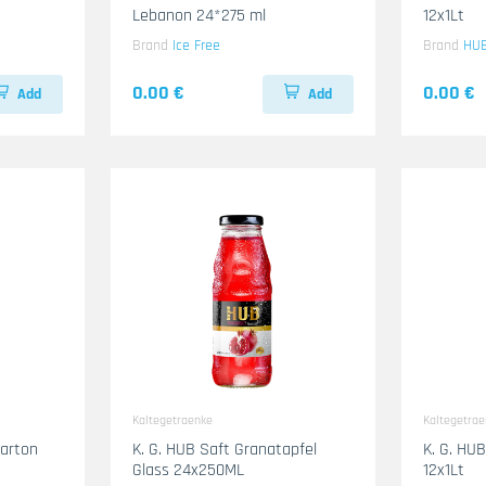
Lebanon 24*275 ml
12x1Lt
Brand
Ice Free
Brand
HU
0.00 €
0.00 €
Add
Add
Kaltegetraenke
Kaltegetra
Karton
K. G. HUB Saft Granatapfel
K. G. HU
Glass 24x250ML
12x1Lt