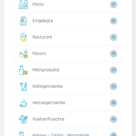
Paste
27
Eingelegte
89
Resturant
12
Flavors
30
Milchprodukte
24
Kaltegetraenke
54
Heissegetraenke
89
Huelsenfruechte
60
Halawa - Tahina - Marmalade
38