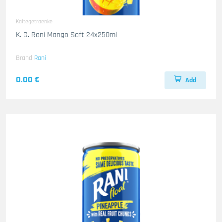
Kaltegetraenke
K. G. Rani Mango Saft 24x250ml
Brand
Rani
0.00 €
Add