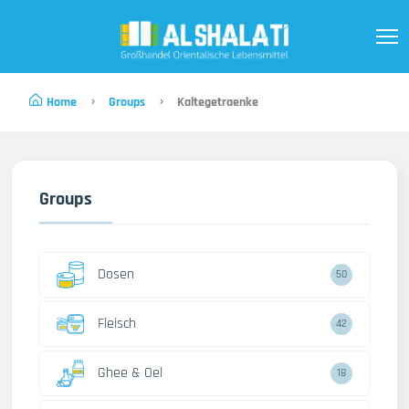
Home
Groups
Kaltegetraenke
Groups
Dosen
50
Fleisch
42
Ghee & Oel
18