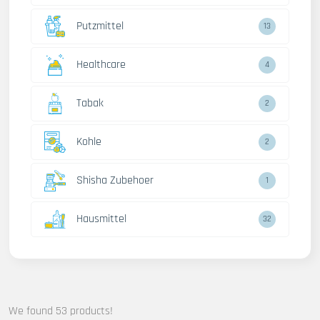
Putzmittel
13
Healthcare
4
Tabak
2
Kohle
2
Shisha Zubehoer
1
Hausmittel
32
We found 53 products!