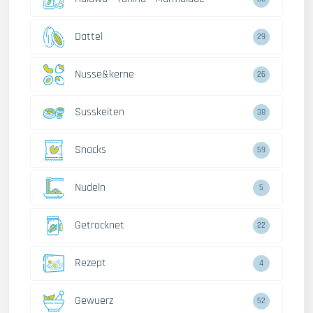
Dattel
29
Nusse&kerne
26
Susskeiten
38
Snacks
59
Nudeln
5
Getrocknet
22
Rezept
4
Gewuerz
52