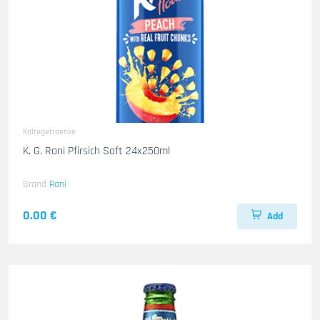
Kaltegetraenke
K. G. Rani Pfirsich Saft 24x250ml
Brand
Rani
0.00 €
Add