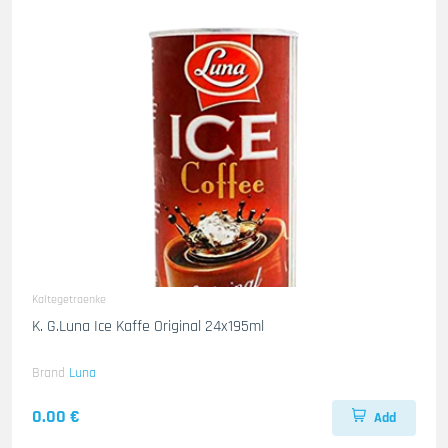
Kaltegetraenke
K. G.Luna Ice Kaffe Original 24x195ml
Brand
Luna
0.00 €
Add