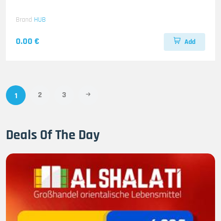
Brand
HUB
0.00 €
Add
2
3
1
Deals Of The Day