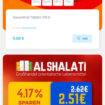
Days
Hours
Mins
Sec
Hausmittel Tablett H10-6
Brand
Hausmittel
0.00 €
Add