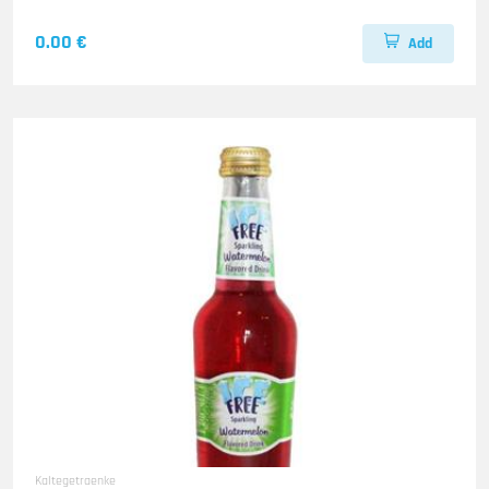
0.00 €
Add
Kaltegetraenke