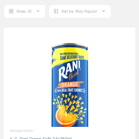
Show:
20
Sort by:
Most Popular
Kaltegetraenke