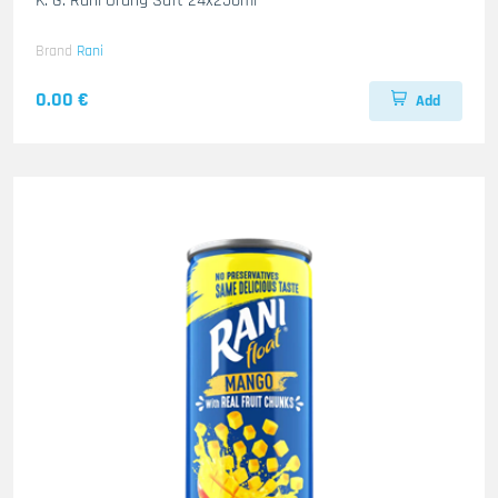
K. G. Rani Orang Saft 24x250ml
Brand
Rani
0.00 €
Add