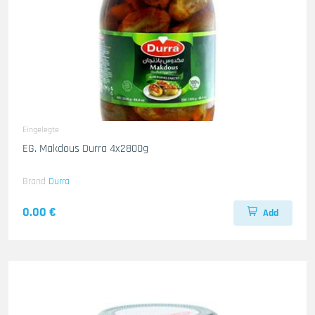
Eingelegte
EG. Makdous Durra 4x2800g
Brand
Durra
0.00 €
Add