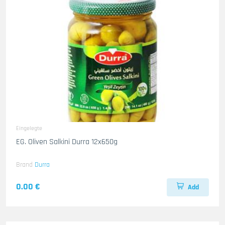
Eingelegte
EG. Oliven Salkini Durra 12x650g
Brand
Durra
0.00 €
Add