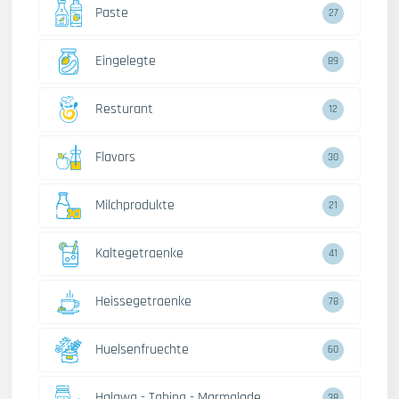
Paste
27
Eingelegte
89
Resturant
12
Flavors
30
Milchprodukte
21
Kaltegetraenke
41
Heissegetraenke
78
Huelsenfruechte
60
Halawa - Tahina - Marmalade
38