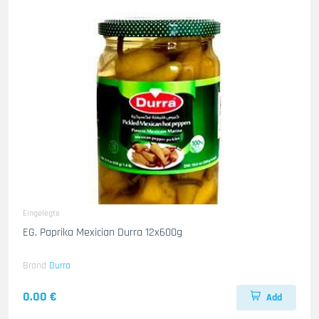
Eingelegte
EG. Paprika Mexician Durra 12x600g
Brand
Durra
0.00 €
Add