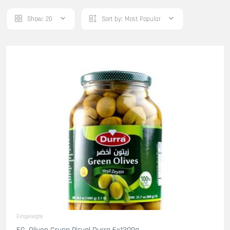
Show:
20
Sort by:
Most Popular
Eingelegte