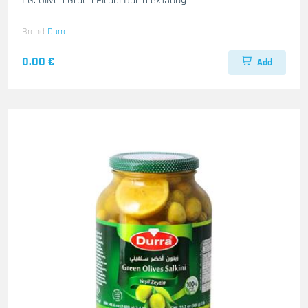
EG. Oliven Gruen Picual Durra 6x1300g
Brand
Durra
0.00 €
Add