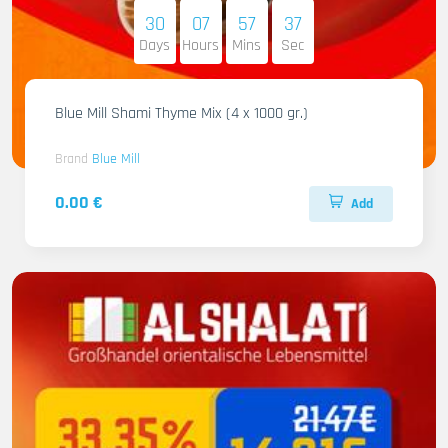
30
07
57
35
Days
Hours
Mins
Sec
Blue Mill Shami Thyme Mix (4 x 1000 gr.)
Brand
Blue Mill
0.00 €
Add