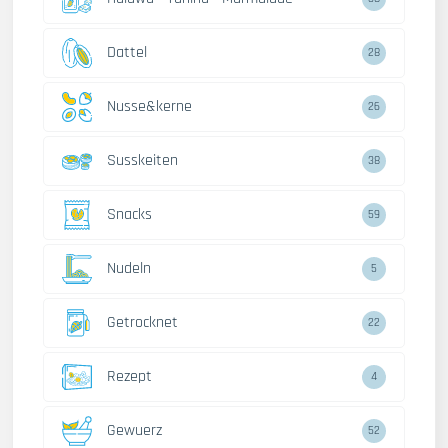
Dattel
28
Nusse&kerne
26
Susskeiten
38
Snacks
59
Nudeln
5
Getrocknet
22
Rezept
4
Gewuerz
52