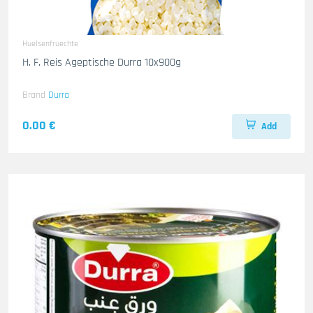
Huelsenfruechte
H. F. Reis Ageptische Durra 10x900g
Brand
Durra
0.00 €
Add