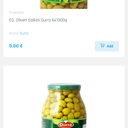
Eingelegte
EG. Oliven Salkini Durra 6x1300g
Brand
Durra
0.00 €
Add