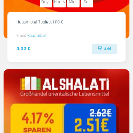
Days
Hours
Mins
Sec
Hausmittel Tablett H10-6
Brand
Hausmittel
0.00 €
Add