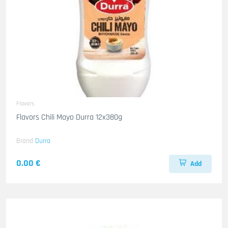
Flavors
Flavors Chili Mayo Durra 12x380g
Brand
Durra
0.00 €
Add