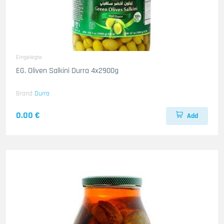
Eingelegte
EG. Oliven Salkini Durra 4x2900g
Brand
Durra
0.00 €
Add