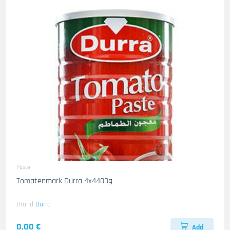
Paste
Tomatenmark Durra 4x4400g
Brand
Durra
0.00 €
Add