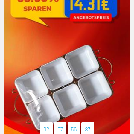
32
07
56
35