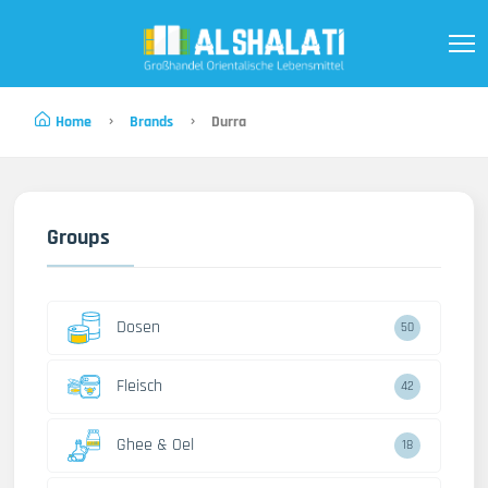
Home
Brands
Durra
Groups
Dosen
50
Fleisch
42
Ghee & Oel
18