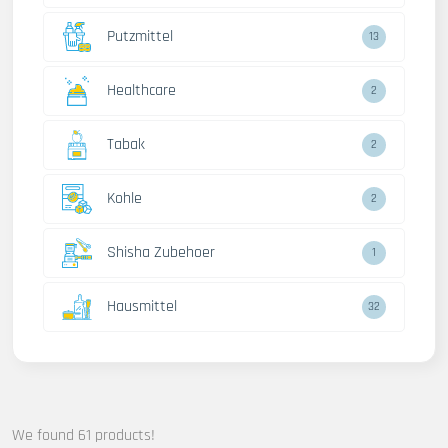
Putzmittel
13
Healthcare
2
Tabak
2
Kohle
2
Shisha Zubehoer
1
Hausmittel
32
We found 61 products!