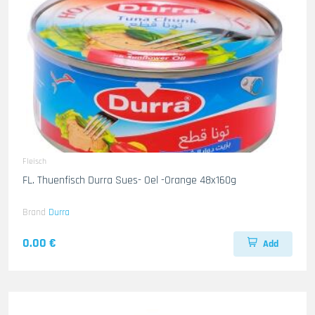
Fleisch
FL. Thuenfisch Durra Sues- Oel -Orange 48x160g
Brand
Durra
0.00 €
Add