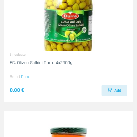
Eingelegte
EG. Oliven Salkini Durra 4x2900g
Brand
Durra
0.00 €
Add