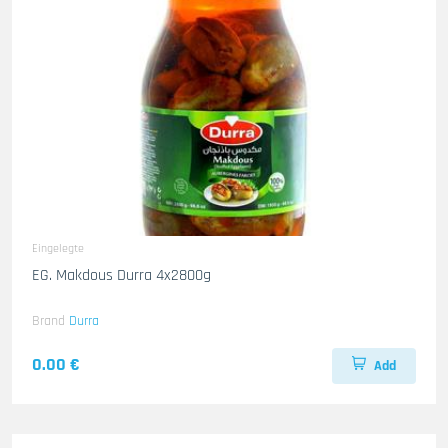
Eingelegte
EG. Makdous Durra 4x2800g
Brand
Durra
0.00 €
Add