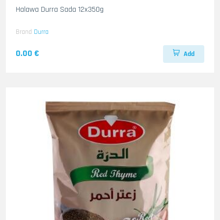
Halawa Durra Sada 12x350g
Brand
Durra
0.00 €
Add