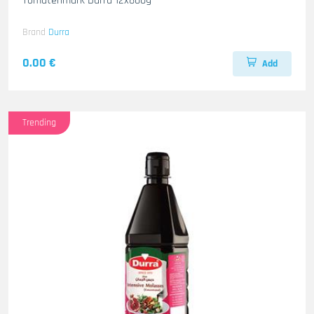
Tomatenmark Durra 12x800g
Brand
Durra
0.00 €
Add
Trending