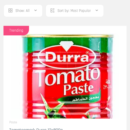
Show:
All
Sort by:
Most Popular
Trending
Paste