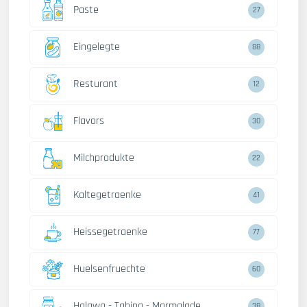
Paste
27
Eingelegte
88
Resturant
12
Flavors
30
Milchprodukte
22
Kaltegetraenke
41
Heissegetraenke
77
Huelsenfruechte
60
Halawa - Tahina - Marmalade
38