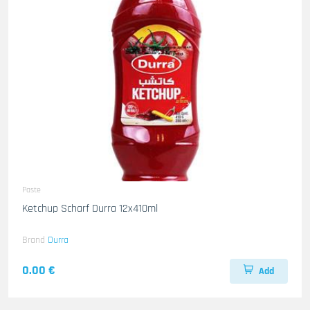
Paste
Ketchup Scharf Durra 12x410ml
Brand
Durra
0.00 €
Add