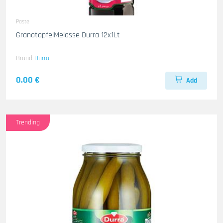
Paste
GranatapfelMelasse Durra 12x1Lt
Brand
Durra
0.00 €
Add
Trending