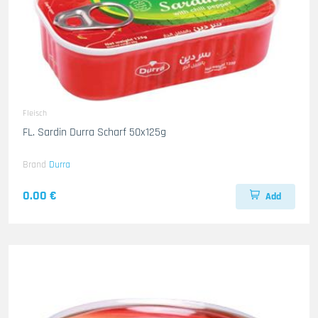
Fleisch
FL. Sardin Durra Scharf 50x125g
Brand
Durra
0.00 €
Add