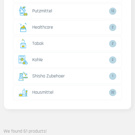
Putzmittel
13
Healthcare
2
Tabak
2
Kohle
2
Shisha Zubehoer
1
Hausmittel
32
We found 61 products!