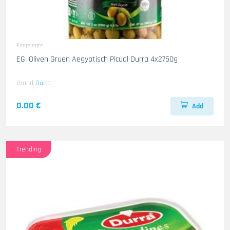
Eingelegte
EG. Oliven Gruen Aegyptisch Picual Durra 4x2750g
Brand
Durra
0.00 €
Add
Trending