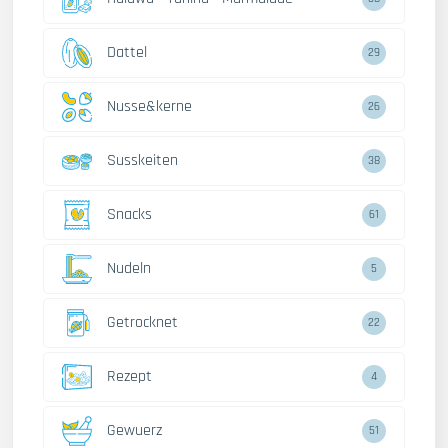
Dattel
29
Nusse&kerne
26
Susskeiten
38
Snacks
61
Nudeln
5
Getrocknet
22
Rezept
4
Gewuerz
51