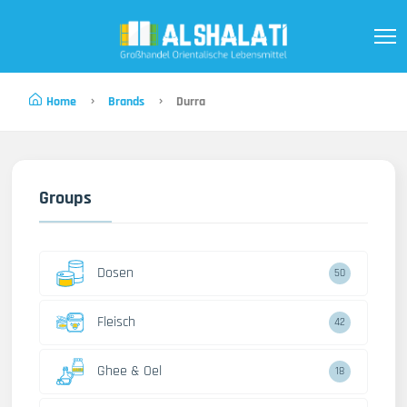
Home
Brands
Durra
Groups
Dosen
50
Fleisch
42
Ghee & Oel
18