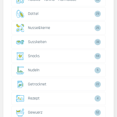
Dattel
29
Nusse&kerne
26
Susskeiten
38
Snacks
59
Nudeln
5
Getrocknet
22
Rezept
4
Gewuerz
52