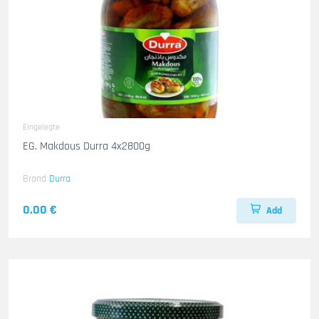
Eingelegte
EG. Makdous Durra 4x2800g
Brand
Durra
0.00 €
Add