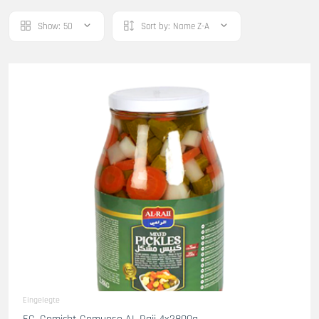
Show:
50
Sort by:
Name Z-A
Eingelegte