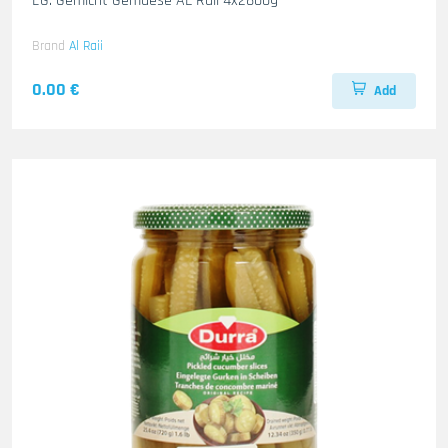
EG. Gemicht Gemuese AL Raii 4x2800g
Brand
Al Raii
0.00 €
Add