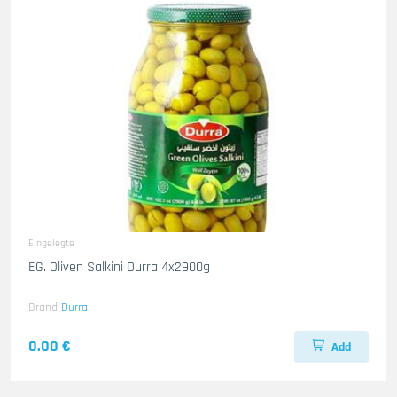
Eingelegte
EG. Oliven Salkini Durra 4x2900g
Brand
Durra
0.00 €
Add