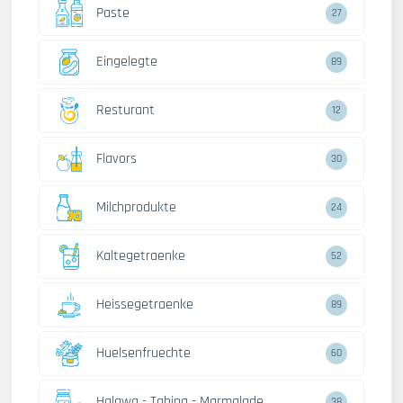
Paste
27
Eingelegte
89
Resturant
12
Flavors
30
Milchprodukte
24
Kaltegetraenke
52
Heissegetraenke
89
Huelsenfruechte
60
Halawa - Tahina - Marmalade
38