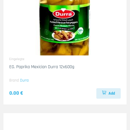
Eingelegte
EG. Paprika Mexician Durra 12x600g
Brand
Durra
0.00 €
Add