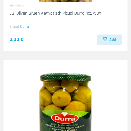
Eingelegte
EG. Oliven Gruen Aegyptisch Picual Durra 4x2750g
Brand
Durra
0.00 €
Add