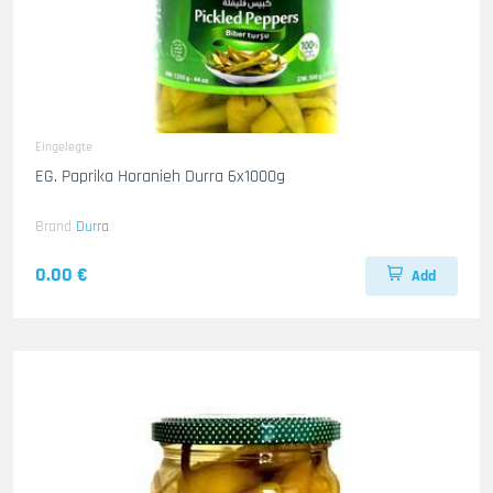
Eingelegte
EG. Paprika Horanieh Durra 6x1000g
Brand
Durra
0.00 €
Add