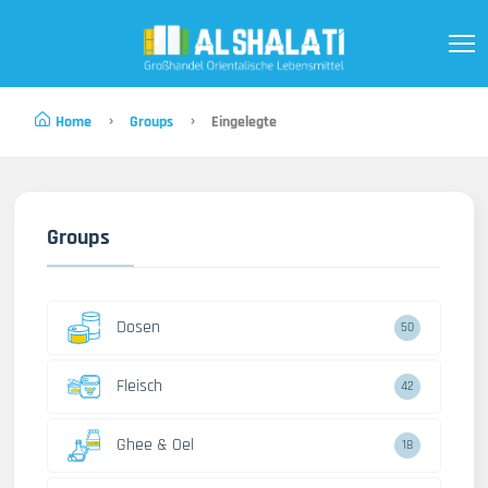
Home
Groups
Eingelegte
Groups
Dosen
50
Fleisch
42
Ghee & Oel
18