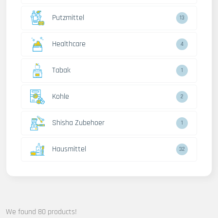
Putzmittel
13
Healthcare
4
Tabak
1
Kohle
2
Shisha Zubehoer
1
Hausmittel
32
We found 80 products!